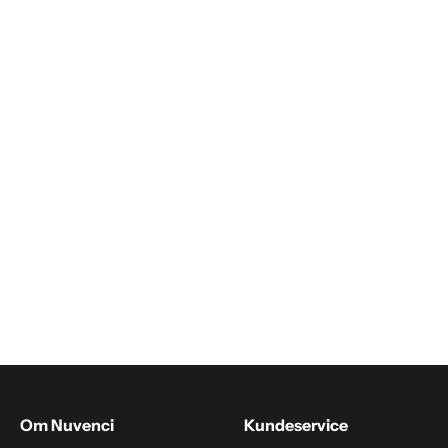
Trøjer & cardigans til kvinder
Trøjer & veste mænd
Udendørs lamper
Væglamper
Øjenmaske
Om Nuvenci
Kundeservice