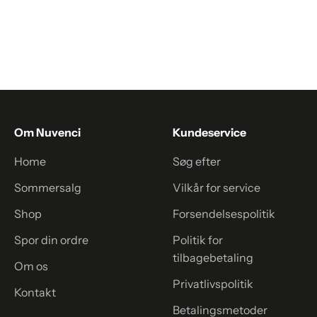
Γ
med Elegant Fald |
Statementskjorte i Let
Damemode
Materiale | Damemode
Salgspris
Normalpris
Salgspris
299,00 kr
500,00 kr
299,00 kr
Om Nuvenci
Kundeservice
Home
Søg efter
Sommersalg
Vilkår for service
Shop
Forsendelsespolitik
Spor din ordre
Politik for
tilbagebetaling
Om os
Privatlivspolitik
Kontakt
Betalingsmetoder