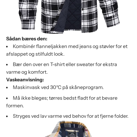
Sådan bæres den:
Kombinér flanneljakken med jeans og støvler for et
afslappet og stilfuldt look.
Bær den over en T-shirt eller sweater for ekstra
varme og komfort.
Vaskeanvisning:
Maskinvask ved 30°C på skåneprogram.
Må ikke bleges; tørres bedst fladt for at bevare
formen.
Stryges ved lav varme ved behov for at fjerne folder.