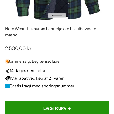
Gå til element 1
Gå til element 2
Gå til element 3
Gå til element 4
Gå til element 5
Gå til element 6
Gå til element 7
NordWear | Luksuriøs flanneljakke til stilbevidste
mænd
Salgspris
2.500,00 kr
Sommersalg: Begrænset lager
14 dages nem retur
15% rabat ved køb af 2+ varer
Gratis fragt med sporingsnummer
Farve:
Grøn
LÆG I KURV ➜
Grøn
Rød
Grå
Lyseblå
Gul
Sort
Orange