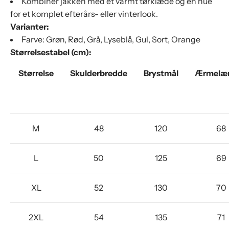
Γ
Kombinér jakken med et varmt tørklæde og en hue
for et komplet efterårs- eller vinterlook.
Varianter:
Farve: Grøn, Rød, Grå, Lyseblå, Gul, Sort, Orange
Størrelsestabel (cm):
Størrelse
Skulderbredde
Brystmål
Ærmelæ
M
48
120
68
L
50
125
69
XL
52
130
70
2XL
54
135
71