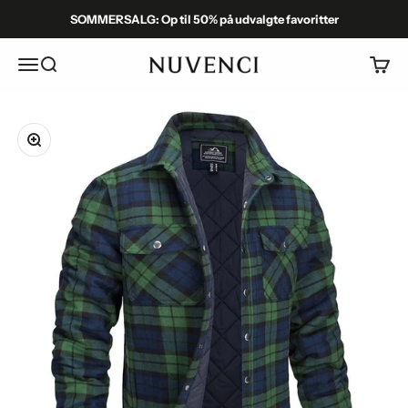
Spring til indhold
SOMMERSALG: Op til 50% på udvalgte favoritter
Menu
Søg
Kurv
Nuvenci.dk
Zoom