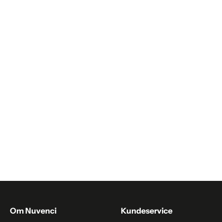
Trøjer & cardigans til kvinder
Trøjer & veste mænd
Udendørs lamper
Væglamper
Øjenmaske
Om Nuvenci
Kundeservice