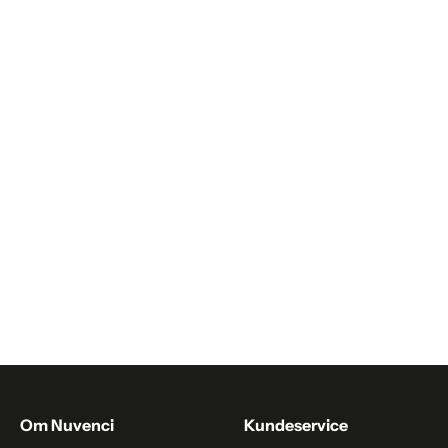
Trøjer & cardigans til kvinder
Trøjer & veste mænd
Udendørs lamper
Væglamper
Øjenmaske
Om Nuvenci
Kundeservice