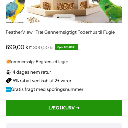
Gå til element 1
Gå til element 2
Gå til element 3
Gå til element 4
Gå til element 5
Gå til element 6
Gå til element 7
Gå til element 8
FeatherView | Træ Gennemsigtigt Foderhus til Fugle
Salgspris
699,00 kr
Normalpris
1.300,00 kr
Spar 601,00 kr
Sommersalg: Begrænset lager
14 dages nem retur
15% rabat ved køb af 2+ varer
Gratis fragt med sporingsnummer
LÆG I KURV ➜