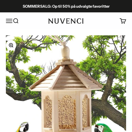
Spring til indhold
SOMMERSALG: Op til 50% på udvalgte favoritter
Menu
Søg
Kurv
Nuvenci.dk
Zoom