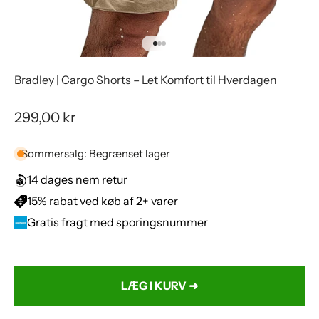
Gå til element 1
Gå til element 2
Gå til element 3
Bradley | Cargo Shorts – Let Komfort til Hverdagen
Salgspris
299,00 kr
Sommersalg: Begrænset lager
14 dages nem retur
15% rabat ved køb af 2+ varer
Gratis fragt med sporingsnummer
Farve:
Beige
LÆG I KURV ➜
Beige
Grøn
Sort