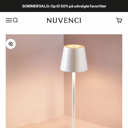
Spring til indhold
SOMMERSALG: Op til 50% på udvalgte favoritter
Menu
Søg
Kurv
Nuvenci.dk
Zoom