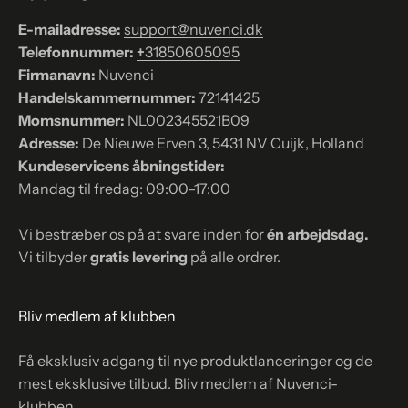
E-mailadresse:
support@nuvenci.dk
Telefonnummer:
+
31850605095
Firmanavn:
Nuvenci
Handelskammernummer:
72141425
Momsnummer:
NL002345521B09
Adresse:
De Nieuwe Erven 3, 5431 NV Cuijk, Holland
Kundeservicens åbningstider:
Mandag til fredag: 09:00–17:00
Vi bestræber os på at svare inden for
én arbejdsdag.
Vi tilbyder
gratis levering
på alle ordrer.
Bliv medlem af klubben
Få eksklusiv adgang til nye produktlanceringer og de
mest eksklusive tilbud. Bliv medlem af Nuvenci-
klubben.