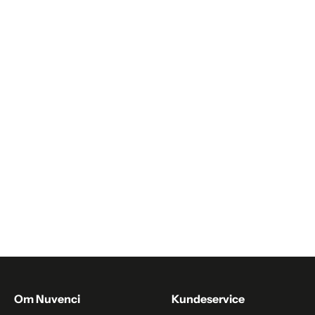
Trøjer & cardigans til kvinder
Trøjer & veste mænd
Udendørs lamper
Væglamper
Øjenmaske
Om Nuvenci
Kundeservice